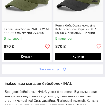
Кепка бейсболка чоловіча
Кепка бейсболка INAL ЗСУ M
INAL з гербом України XL /
/ 55-56 Оливковий 274355
59-60 Оливковий/ Чорний
274259
В наявності
В наявності
670
870
₴
₴
Купити
Купити
Показати ще
inal.com.ua магазин бейсболок INAL
Брендові бейсболки INAL ® у всіх її проявах. Від кольорових,
колоритних підліткових і дитячих, до витончених жіночих і
строгих чоловічих! Свіжі дизайни. Лімітовані колекції. Кепки з