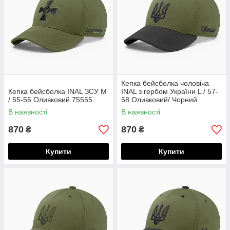
Кепка бейсболка чоловіча
Кепка бейсболка INAL ЗСУ M
INAL з гербом України L / 57-
/ 55-56 Оливковий 75555
58 Оливковий/ Чорний
274257
В наявності
В наявності
870
870
₴
₴
Купити
Купити