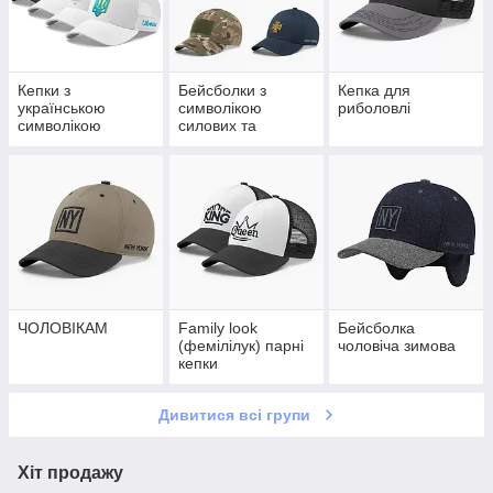
Кепки з
Бейсболки з
Кепка для
українською
символікою
риболовлі
символікою
силових та
спеціальних
структур України
ЧОЛОВІКАМ
Family look
Бейсболка
(фемілілук) парні
чоловіча зимова
кепки
Дивитися всі групи
Хіт продажу