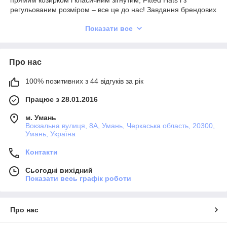
прямим козирком і класичним зігнутим, Fitted Hats і з
регульованим розміром – все це до нас! Завдання брендових
бейсболок INAL - не тільки захищати від кліматичних
Показати все
факторів, але і приносити задоволення!
Про нас
100% позитивних з 44 відгуків за рік
Працює з 28.01.2016
м. Умань
Вокзальна вулиця, 8А, Умань, Черкаська область, 20300,
Умань, Україна
Контакти
Сьогодні вихідний
Показати весь графік роботи
Про нас