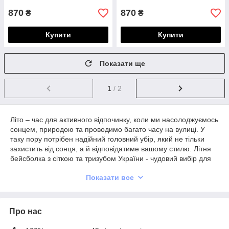
870
870
₴
₴
Купити
Купити
Показати ще
1
/ 2
Літо – час для активного відпочинку, коли ми насолоджуємось
сонцем, природою та проводимо багато часу на вулиці. У
таку пору потрібен надійний головний убір, який не тільки
захистить від сонця, а й відповідатиме вашому стилю. Літня
бейсболка з сіткою та тризубом України - чудовий вибір для
тих, хто цінує комфорт та культурну спадщину.
Показати все
Кепка тракер із тризубом - це не лише модний аксесуар, а й
символ національної гордості. Це головний убір, який
доповнить ваш образ та висловить вашу любов до України. В
Про нас
інтернет - магазині INAL ви можете вибрати кепку з тризубом
в улюблених кольорах та відповідних розмірах. Цей головний