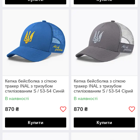
Кепка бейсболка з сіткою
Кепка бейсболка з сіткою
тракер INAL з тризубом
тракер INAL з тризубом
стилізованим S / 53-54 Синій
стилізованим S / 53-54 Сірий
84753
11153
В наявності
В наявності
870
870
₴
₴
Купити
Купити