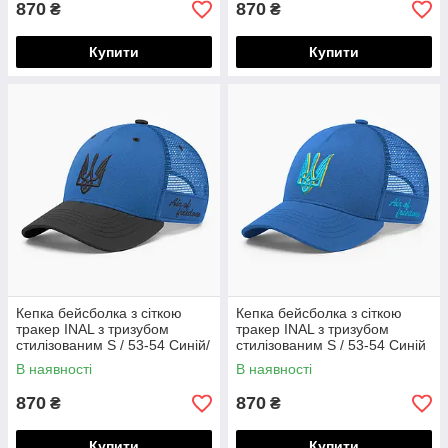
870
870
₴
₴
Купити
Купити
Кепка бейсболка з сіткою
Кепка бейсболка з сіткою
тракер INAL з тризубом
тракер INAL з тризубом
стилізованим S / 53-54 Синій/
стилізованим S / 53-54 Синій
Чорний 84153
83953
В наявності
В наявності
870
870
₴
₴
Купити
Купити