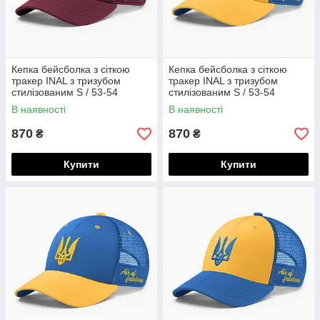
Кепка бейсболка з сіткою
Кепка бейсболка з сіткою
тракер INAL з тризубом
тракер INAL з тризубом
стилізованим S / 53-54
стилізованим S / 53-54
Бордовий 84653
Жовтий/ Синій 282553
В наявності
В наявності
870
870
₴
₴
Купити
Купити