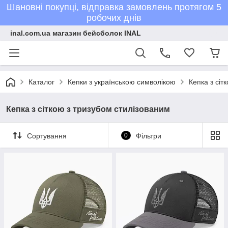
Шановні покупці, відправка замовлень протягом 5
робочих днів
inal.com.ua магазин бейсболок INAL
Каталог
Кепки з українською символікою
Кепка з сіт
Кепка з сіткою з тризубом стилізованим
Сортування
0
Фільтри