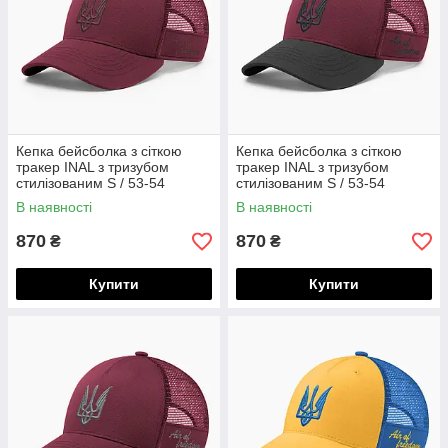
Кепка бейсболка з сіткою
Кепка бейсболка з сіткою
тракер INAL з тризубом
тракер INAL з тризубом
стилізованим S / 53-54
стилізованим S / 53-54
Бордовий 84553
Бордовий/ Чорний 84253
В наявності
В наявності
870
870
₴
₴
Купити
Купити