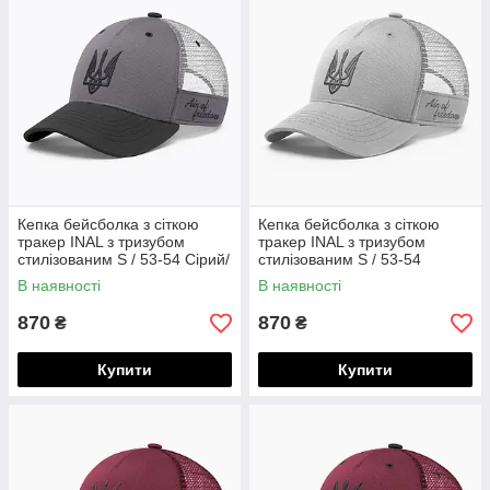
Кепка бейсболка з сіткою
Кепка бейсболка з сіткою
тракер INAL з тризубом
тракер INAL з тризубом
стилізованим S / 53-54 Сірий/
стилізованим S / 53-54
Чорний 282153
Світло-сірий 282253
В наявності
В наявності
870
870
₴
₴
Купити
Купити