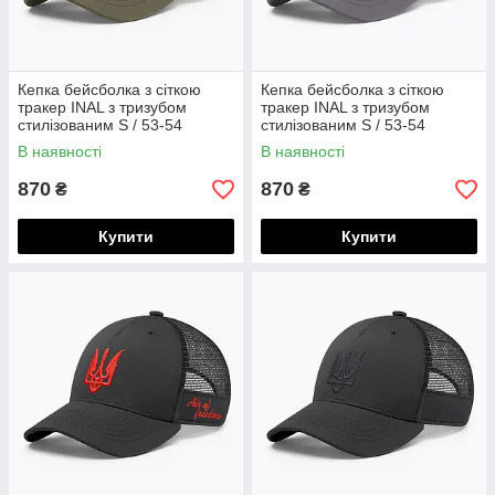
Кепка бейсболка з сіткою
Кепка бейсболка з сіткою
тракер INAL з тризубом
тракер INAL з тризубом
стилізованим S / 53-54
стилізованим S / 53-54
Оливковий 182953
Чорний/ Сірий 317653
В наявності
В наявності
870
870
₴
₴
Купити
Купити