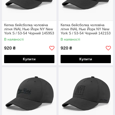
Кепка бейсболка чоловіча
Кепка бейсболка чоловіча
літня INAL Нью Йорк NY New
літня INAL Нью Йорк NY New
York S / 53-54 Чорний 145953
York S / 53-54 Чорний 142153
В наявності
В наявності
920
920
₴
₴
Купити
Купити