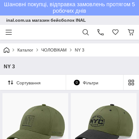
Шановні покупці, відправка замовлень протягом 5
робочих днів
inal.com.ua магазин бейсболок INAL
Каталог
ЧОЛОВІКАМ
NY 3
NY 3
Сортування
0
Фільтри