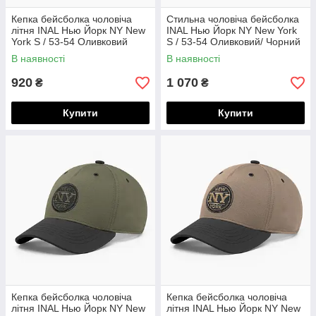
Кепка бейсболка чоловіча
Стильна чоловіча бейсболка
літня INAL Нью Йорк NY New
INAL Нью Йорк NY New York
York S / 53-54 Оливковий
S / 53-54 Оливковий/ Чорний
161553
105653
В наявності
В наявності
920
1 070
₴
₴
Купити
Купити
Кепка бейсболка чоловіча
Кепка бейсболка чоловіча
літня INAL Нью Йорк NY New
літня INAL Нью Йорк NY New