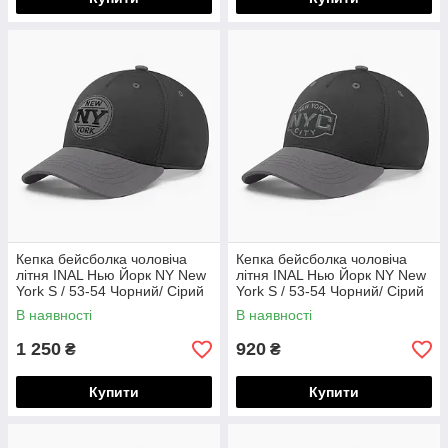
Кепка бейсболка чоловіча
Кепка бейсболка чоловіча
літня INAL Нью Йорк NY New
літня INAL Нью Йорк NY New
York S / 53-54 Чорний/ Сірий
York S / 53-54 Чорний/ Сірий
318153
162553
В наявності
В наявності
1 250
920
₴
₴
Купити
Купити