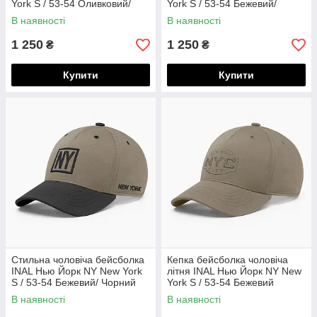
York S / 53-54 Оливковий/
York S / 53-54 Бежевий/
Чорний 104353
Чорний 104453
В наявності
В наявності
1 250
1 250
₴
₴
Купити
Купити
Стильна чоловіча бейсболка
Кепка бейсболка чоловіча
INAL Нью Йорк NY New York
літня INAL Нью Йорк NY New
S / 53-54 Бежевий/ Чорний
York S / 53-54 Бежевий
107153
162453
В наявності
В наявності