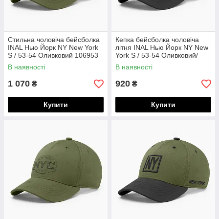
Стильна чоловіча бейсболка
Кепка бейсболка чоловіча
INAL Нью Йорк NY New York
літня INAL Нью Йорк NY New
S / 53-54 Оливковий 106953
York S / 53-54 Оливковий/
Чорний 155753
В наявності
В наявності
1 070
920
₴
₴
Купити
Купити