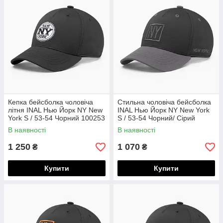
Кепка бейсболка чоловіча
Стильна чоловіча бейсболка
літня INAL Нью Йорк NY New
INAL Нью Йорк NY New York
York S / 53-54 Чорний 100253
S / 53-54 Чорний/ Сірий
134853
В наявності
В наявності
1 250
1 070
₴
₴
Купити
Купити