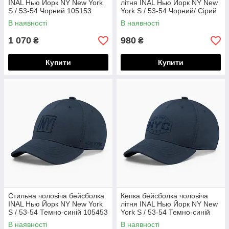
INAL Нью Йорк NY New York
літня INAL Нью Йорк NY New
S / 53-54 Чорний 105153
York S / 53-54 Чорний/ Сірий
185453
В наявності
В наявності
1 070
980
₴
₴
Купити
Купити
Стильна чоловіча бейсболка
Кепка бейсболка чоловіча
INAL Нью Йорк NY New York
літня INAL Нью Йорк NY New
S / 53-54 Темно-синій 105453
York S / 53-54 Темно-синій
147453
В наявності
В наявності