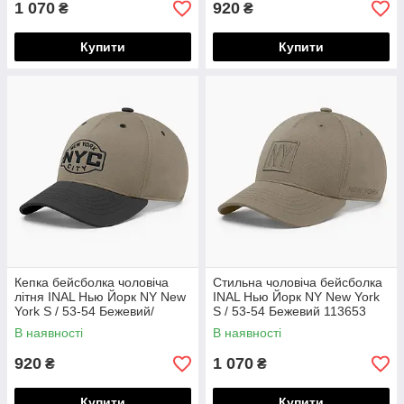
1 070
920
₴
₴
Купити
Купити
Кепка бейсболка чоловіча
Стильна чоловіча бейсболка
літня INAL Нью Йорк NY New
INAL Нью Йорк NY New York
York S / 53-54 Бежевий/
S / 53-54 Бежевий 113653
Чорний 162353
В наявності
В наявності
920
1 070
₴
₴
Купити
Купити