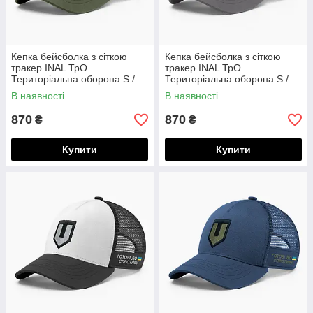
Кепка бейсболка з сіткою
Кепка бейсболка з сіткою
тракер INAL ТрО
тракер INAL ТрО
Територіальна оборона S /
Територіальна оборона S /
53-54 Чорний/ Оливковий
53-54 Чорний/ Сірий 40453
В наявності
В наявності
40353
870
870
₴
₴
Купити
Купити