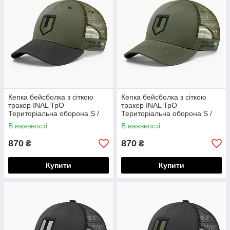
Кепка бейсболка з сіткою
Кепка бейсболка з сіткою
тракер INAL ТрО
тракер INAL ТрО
Територіальна оборона S /
Територіальна оборона S /
53-54 Оливковий/ Чорний
53-54 Оливковий 50253
В наявності
В наявності
40253
870
870
₴
₴
Купити
Купити