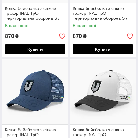
Кепка бейсболка з сіткою
Кепка бейсболка з сіткою
тракер INAL ТрО
тракер INAL ТрО
Територіальна оборона S /
Територіальна оборона S /
53-54 Чорний/ Білий 39253
53-54 Темно-синій 50053
В наявності
В наявності
870
870
₴
₴
Купити
Купити
Кепка бейсболка з сіткою
Кепка бейсболка з сіткою
тракер INAL ТрО
тракер INAL ТрО