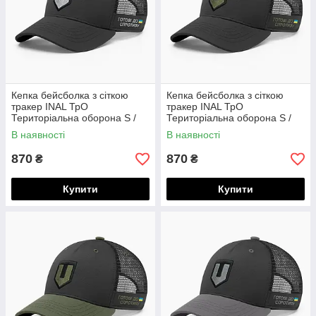
Кепка бейсболка з сіткою
Кепка бейсболка з сіткою
тракер INAL ТрО
тракер INAL ТрО
Територіальна оборона S /
Територіальна оборона S /
53-54 Чорний 49953
53-54 Чорний 40553
В наявності
В наявності
870
870
₴
₴
Купити
Купити