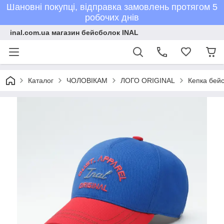
Шановні покупці, відправка замовлень протягом 5
робочих днів
inal.com.ua магазин бейсболок INAL
Каталог
ЧОЛОВІКАМ
ЛОГО ORIGINAL
Кепка бейс