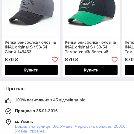
Кепка бейсболка чоловіча
Кепка бейсболка чоловіча
Кепк
INAL original S / 53-54
INAL original S / 53-54
INAL
Сірий 149453
Темно-синій/ Зелений
Темн
149853
149
870
870
870
₴
₴
Купити
Купити
Про нас
100% позитивних з 45 відгуків за рік
Працює з 28.01.2016
м. Умань
Вокзальна вулиця, 8А, Умань, Черкаська область, 20300,
Умань, Україна