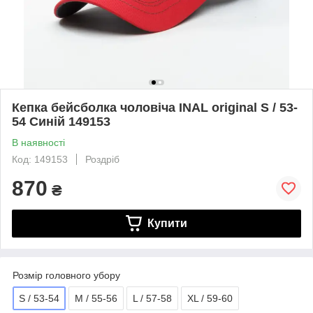
Кепка бейсболка чоловіча INAL original S / 53-
54 Синій 149153
В наявності
Код: 149153
Роздріб
870
₴
Купити
Розмір головного убору
S / 53-54
M / 55-56
L / 57-58
XL / 59-60