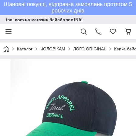
Шановні покупці, відправка замовлень протягом 5
робочих днів
inal.com.ua магазин бейсболок INAL
Каталог
ЧОЛОВІКАМ
ЛОГО ORIGINAL
Кепка бейс