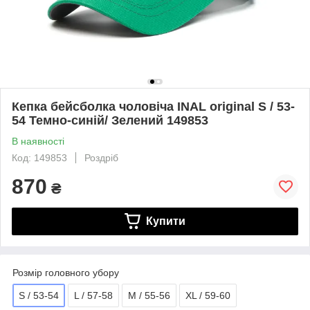
Кепка бейсболка чоловіча INAL original S / 53-
54 Темно-синій/ Зелений 149853
В наявності
Код: 149853
Роздріб
870
₴
Купити
Розмір головного убору
S / 53-54
L / 57-58
M / 55-56
XL / 59-60