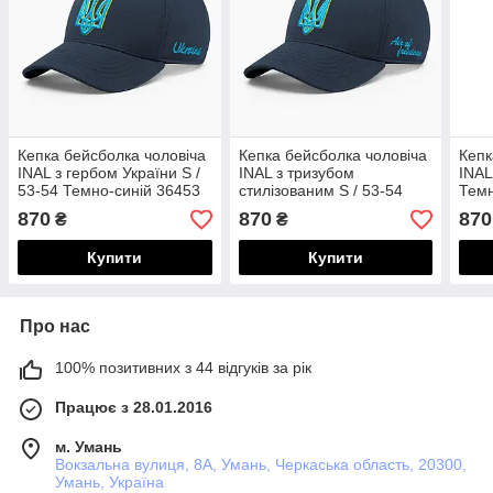
Кепка бейсболка чоловіча
Кепка бейсболка чоловіча
Кепк
INAL з гербом України S /
INAL з тризубом
INAL
53-54 Темно-синій 36453
стилізованим S / 53-54
Темн
Темно-синій 36953
149
870
870
870
₴
₴
Купити
Купити
Про нас
100% позитивних з 44 відгуків за рік
Працює з 28.01.2016
м. Умань
Вокзальна вулиця, 8А, Умань, Черкаська область, 20300,
Умань, Україна