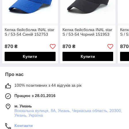
Кепка бейсболка INAL star
Кепка бейсболка INAL star
Кепк
S / 53-54 Синій 152753
S / 53-54 Чорний 151953
S / 
870
870
870
₴
₴
Купити
Купити
Про нас
100% позитивних з 44 відгуків за рік
Працює з 28.01.2016
м. Умань
Вокзальна вулиця, 8А, Умань, Черкаська область, 20300,
Умань, Україна
Контакти