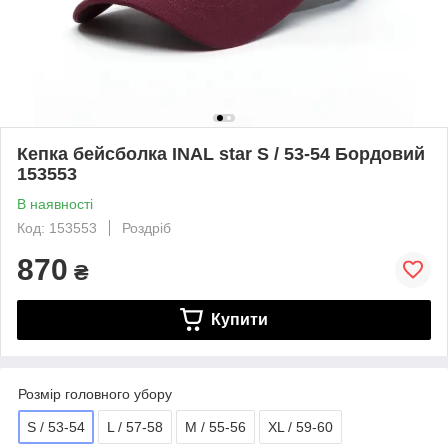
Кепка бейсболка INAL star S / 53-54 Бордовий
153553
В наявності
Код: 153553
Роздріб
870
₴
Купити
Розмір головного убору
S / 53-54
L / 57-58
M / 55-56
XL / 59-60