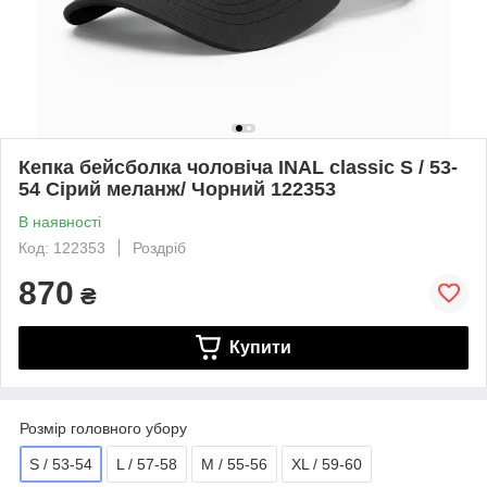
Кепка бейсболка чоловіча INAL сlassic S / 53-
54 Сірий меланж/ Чорний 122353
В наявності
Код: 122353
Роздріб
870
₴
Купити
Розмір головного убору
S / 53-54
L / 57-58
M / 55-56
XL / 59-60