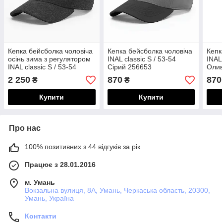
Кепка бейсболка чоловіча
Кепка бейсболка чоловіча
Кепк
осінь зима з регулятором
INAL сlassic S / 53-54
INAL
INAL сlassic S / 53-54
Сірий 256653
Олив
Сірий/ Чорний 256553
279
2 250
870
870
₴
₴
Купити
Купити
Про нас
100% позитивних з 44 відгуків за рік
Працює з 28.01.2016
м. Умань
Вокзальна вулиця, 8А, Умань, Черкаська область, 20300,
Умань, Україна
Контакти