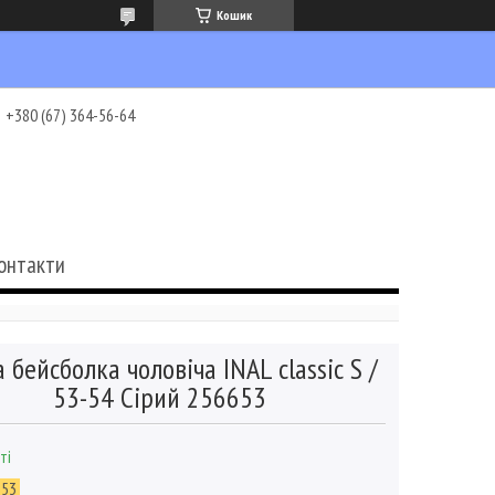
Кошик
+380 (67) 364-56-64
онтакти
 бейсболка чоловіча INAL сlassic S /
53-54 Сірий 256653
ті
653