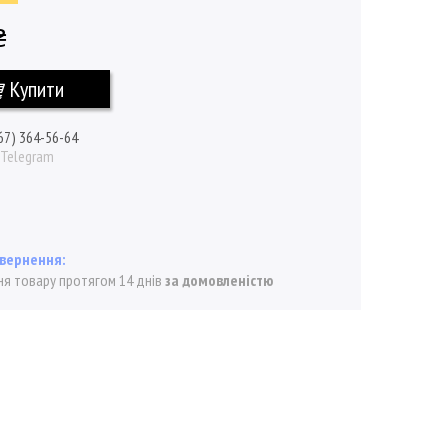
₴
Купити
67) 364-56-64
/ Telegram
я товару протягом 14 днів
за домовленістю