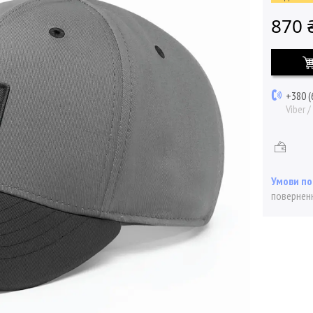
870 
+380 (
Viber 
поверненн