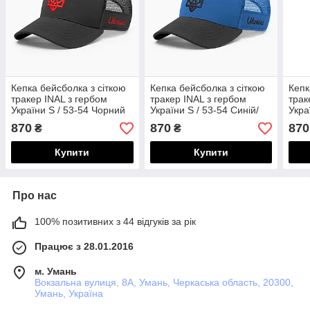
Кепка бейсболка з сіткою
Кепка бейсболка з сіткою
Кепк
тракер INAL з гербом
тракер INAL з гербом
трак
України S / 53-54 Чорний
України S / 53-54 Синій/
Укра
106653
Чорний 271753
Чор
870
870
870
₴
₴
Купити
Купити
Про нас
100% позитивних з 44 відгуків за рік
Працює з 28.01.2016
м. Умань
Вокзальна вулиця, 8А, Умань, Черкаська область, 20300,
Умань, Україна