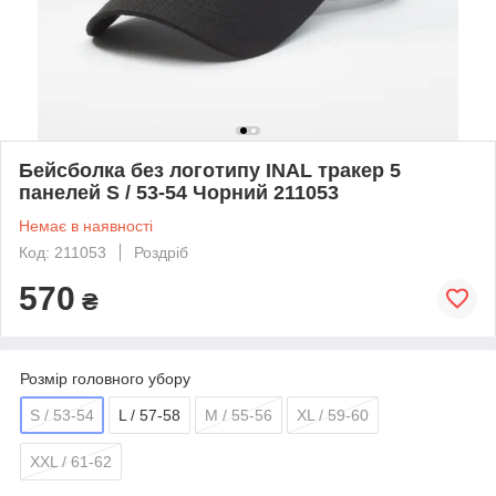
Бейсболка без логотипу INAL тракер 5
панелей S / 53-54 Чорний 211053
Немає в наявності
Код: 211053
Роздріб
570
₴
Розмір головного убору
S / 53-54
L / 57-58
M / 55-56
XL / 59-60
XXL / 61-62