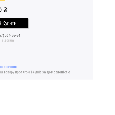
0 ₴
Купити
67) 364-56-64
/ Telegram
я товару протягом 14 днів
за домовленістю