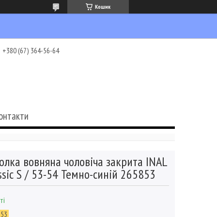
Кошик
+380 (67) 364-56-64
онтакти
олка вовняна чоловіча закрита INAL
ssic S / 53-54 Темно-синій 265853
ті
853