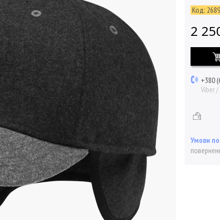
Код:
268
2 25
+380 (
Viber 
поверненн