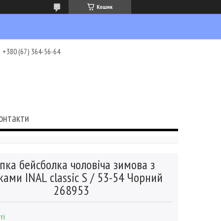
Кошик
+380 (67) 364-56-64
онтакти
пка бейсболка чоловіча зимова з
ами INAL сlassic S / 53-54 Чорний
268953
ті