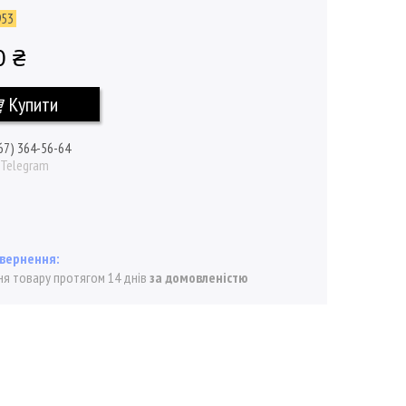
953
0 ₴
Купити
67) 364-56-64
/ Telegram
я товару протягом 14 днів
за домовленістю