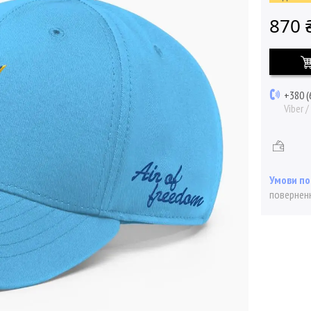
870 
+380 (
Viber 
поверненн