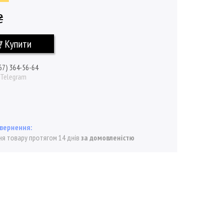
₴
Купити
67) 364-56-64
/ Telegram
я товару протягом 14 днів
за домовленістю