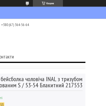
Кошик
+380 (67) 364-56-64
онтакти
 бейсболка чоловіча INAL з тризубом
зованим S / 53-54 Блакитний 217553
ті
553