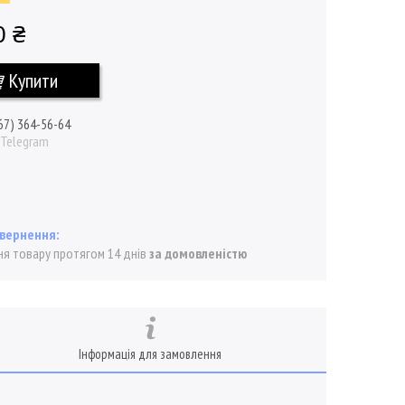
0 ₴
Купити
67) 364-56-64
/ Telegram
я товару протягом 14 днів
за домовленістю
Інформація для замовлення