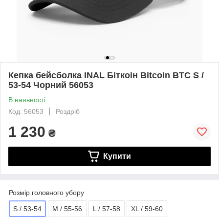
Кепка бейсболка INAL Біткоін Bitcoin BTC S /
53-54 Чорний 56053
В наявності
Код: 56053
Роздріб
1 230
₴
Купити
Розмір головного убору
S / 53-54
M / 55-56
L / 57-58
XL / 59-60