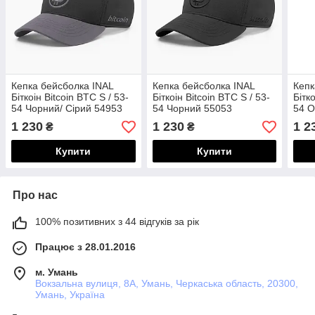
Кепка бейсболка INAL
Кепка бейсболка INAL
Кепк
Біткоін Bitcoin BTC S / 53-
Біткоін Bitcoin BTC S / 53-
Бітк
54 Чорний/ Сірий 54953
54 Чорний 55053
54 О
158
1 230
1 230
1 2
₴
₴
Купити
Купити
Про нас
100% позитивних з 44 відгуків за рік
Працює з 28.01.2016
м. Умань
Вокзальна вулиця, 8А, Умань, Черкаська область, 20300,
Умань, Україна