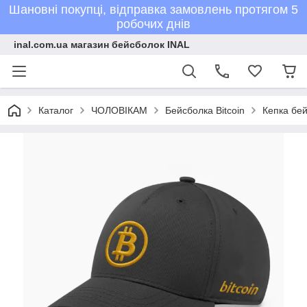
Шановні покупці, відправка замовлень протягом 5
робочих днів
inal.com.ua магазин бейсболок INAL
Каталог
ЧОЛОВІКАМ
Бейсболка Bitcoin
Кепка бей