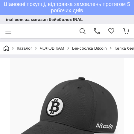
Шановні покупці, відправка замовлень протягом 5
робочих днів
inal.com.ua магазин бейсболок INAL
Каталог
ЧОЛОВІКАМ
Бейсболка Bitcoin
Кепка бей