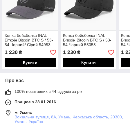
Кепка бейсболка INAL
Кепка бейсболка INAL
Кепк
Біткоін Bitcoin BTC S / 53-
Біткоін Bitcoin BTC S / 53-
Бітк
54 Чорний/ Сірий 54953
54 Чорний 55053
54 Ч
1 230
1 230
1 2
₴
₴
Купити
Купити
Про нас
100% позитивних з 44 відгуків за рік
Працює з 28.01.2016
м. Умань
Вокзальна вулиця, 8А, Умань, Черкаська область, 20300,
Умань, Україна