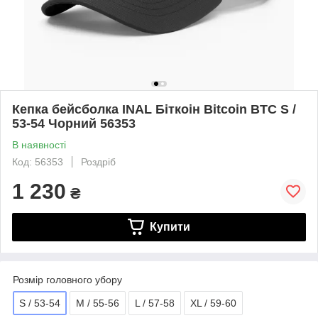
Кепка бейсболка INAL Біткоін Bitcoin BTC S /
53-54 Чорний 56353
В наявності
Код: 56353
Роздріб
1 230
₴
Купити
Розмір головного убору
S / 53-54
M / 55-56
L / 57-58
XL / 59-60