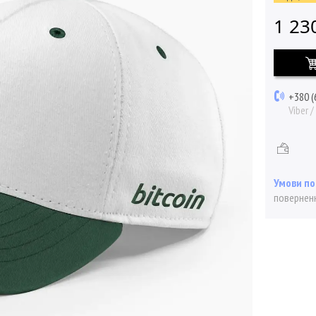
1 23
+380 (
Viber 
поверненн