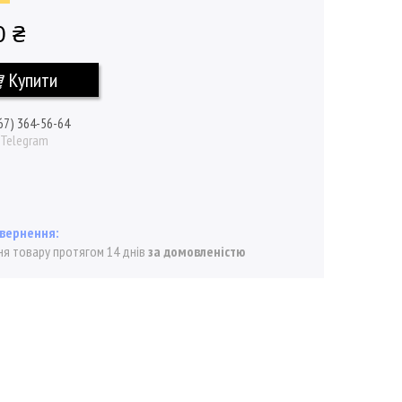
0 ₴
Купити
67) 364-56-64
/ Telegram
я товару протягом 14 днів
за домовленістю