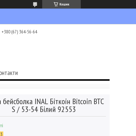
Кошик
+380 (67) 364-56-64
онтакти
 бейсболка INAL Біткоін Bitcoin BTC
S / 53-54 Білий 92553
ті
53