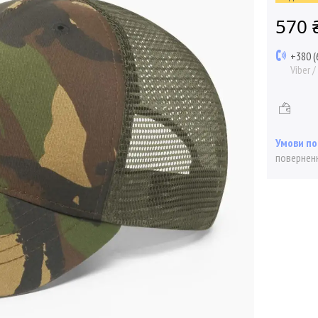
570 
+380 (
Viber 
поверненн