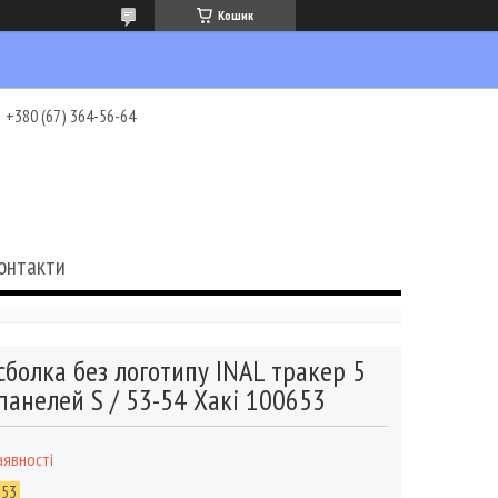
Кошик
+380 (67) 364-56-64
онтакти
сболка без логотипу INAL тракер 5
панелей S / 53-54 Хакі 100653
аявності
653