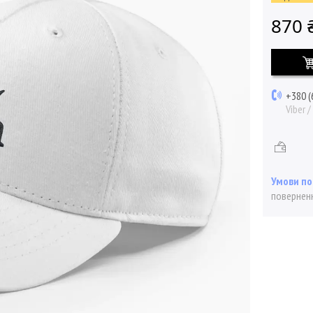
870 
+380 (
Viber 
поверненн