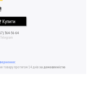
₴
Купити
67) 364-56-64
/ Telegram
я товару протягом 14 днів
за домовленістю