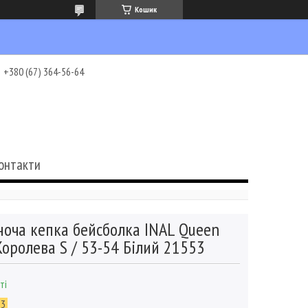
Кошик
+380 (67) 364-56-64
онтакти
ноча кепка бейсболка INAL Queen
Королева S / 53-54 Білий 21553
ті
53