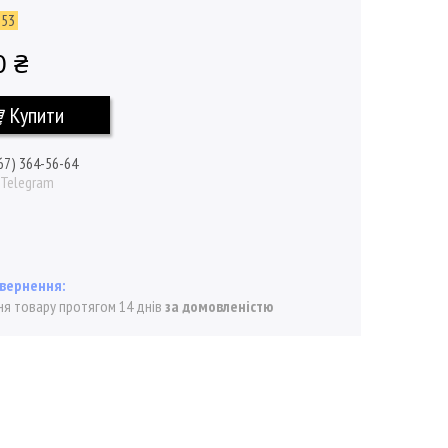
853
0 ₴
Купити
67) 364-56-64
/ Telegram
я товару протягом 14 днів
за домовленістю