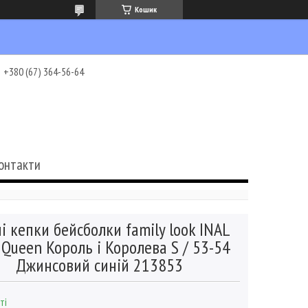
Кошик
+380 (67) 364-56-64
онтакти
і кепки бейсболки family look INAL
 Queen Король і Королева S / 53-54
Джинсовий синій 213853
ті