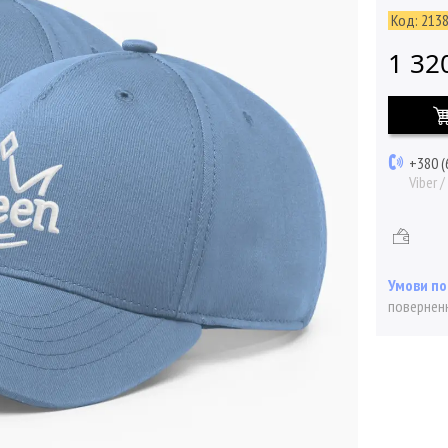
Код:
213
1 32
+380 (
Viber 
поверненн