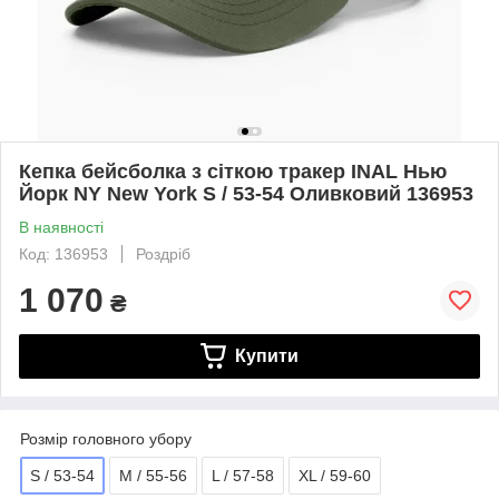
Кепка бейсболка з сіткою тракер INAL Нью
Йорк NY New York S / 53-54 Оливковий 136953
В наявності
Код: 136953
Роздріб
1 070
₴
Купити
Розмір головного убору
S / 53-54
M / 55-56
L / 57-58
XL / 59-60