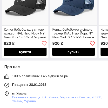
Кепка бейсболка з сіткою
Кепка бейсболка з сіткою
Кепк
тракер INAL Нью Йорк NY
тракер INAL Нью Йорк NY
трак
New York S / 53-54 Чорний
New York S / 53-54 Темно-
New 
162953
синій 163153
сині
920
920
920
₴
₴
Купити
Купити
Про нас
100% позитивних з 45 відгуків за рік
Працює з 28.01.2016
м. Умань
Вокзальна вулиця, 8А, Умань, Черкаська область, 20300,
Умань, Україна