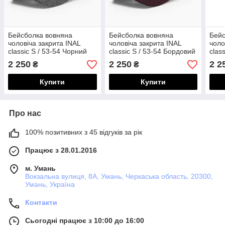
Бейсболка вовняна
Бейсболка вовняна
Бейс
чоловіча закрита INAL
чоловіча закрита INAL
чоло
сlassic S / 53-54 Чорний
сlassic S / 53-54 Бордовий
сlas
268653
265953
266
2 250
2 250
2 2
₴
₴
Купити
Купити
Про нас
100% позитивних з 45 відгуків за рік
Працює з 28.01.2016
м. Умань
Вокзальна вулиця, 8А, Умань, Черкаська область, 20300,
Умань, Україна
Контакти
Сьогодні працює з 10:00 до 16:00