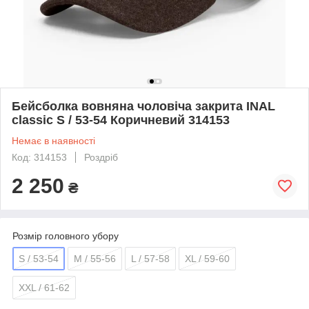
Бейсболка вовняна чоловіча закрита INAL
сlassic S / 53-54 Коричневий 314153
Немає в наявності
Код: 314153
Роздріб
2 250
₴
Розмір головного убору
S / 53-54
M / 55-56
L / 57-58
XL / 59-60
XXL / 61-62