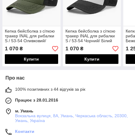
Кепка бейсболка з сіткою
Кепка бейсболка з сіткою
Кепк
тракер INAL для рибалки
тракер INAL для рибалки
риба
S / 53-54 Оливковий/
S / 53-54 Чорний/ Білий
Беж
Чорний 2 193453
95453
1 070
1 070
1 2
₴
₴
Купити
Купити
Про нас
100% позитивних з 44 відгуків за рік
Працює з 28.01.2016
м. Умань
Вокзальна вулиця, 8А, Умань, Черкаська область, 20300,
Умань, Україна
Контакти