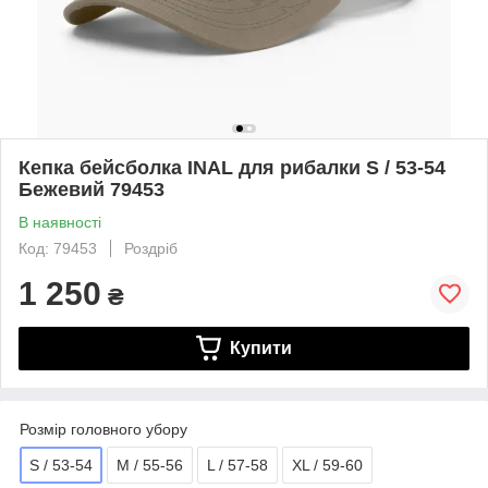
Кепка бейсболка INAL для рибалки S / 53-54
Бежевий 79453
В наявності
Код: 79453
Роздріб
1 250
₴
Купити
Розмір головного убору
S / 53-54
M / 55-56
L / 57-58
XL / 59-60