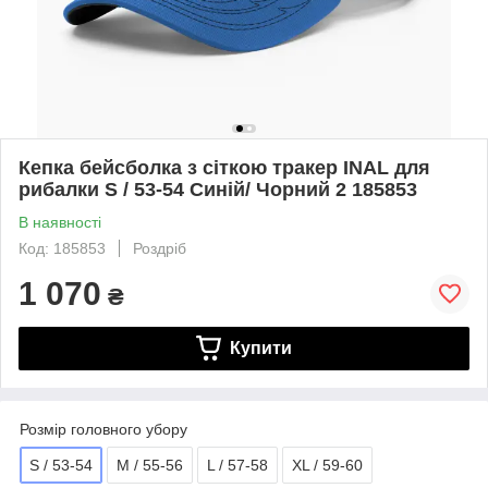
Кепка бейсболка з сіткою тракер INAL для
рибалки S / 53-54 Синій/ Чорний 2 185853
В наявності
Код: 185853
Роздріб
1 070
₴
Купити
Розмір головного убору
S / 53-54
M / 55-56
L / 57-58
XL / 59-60