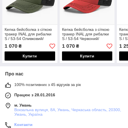
Кепка бейсболка з сіткою
Кепка бейсболка з сіткою
Кепк
тракер INAL для рибалки
тракер INAL для рибалки
трак
S / 53-54 Оливковий/
S / 53-54 Червоний/
S / 
Чорний 2 193453
Чорний 2 185753
136
1 070
1 070
1 2
₴
₴
Купити
Купити
Про нас
100% позитивних з 45 відгуків за рік
Працює з 28.01.2016
м. Умань
Вокзальна вулиця, 8А, Умань, Черкаська область, 20300,
Умань, Україна
Контакти