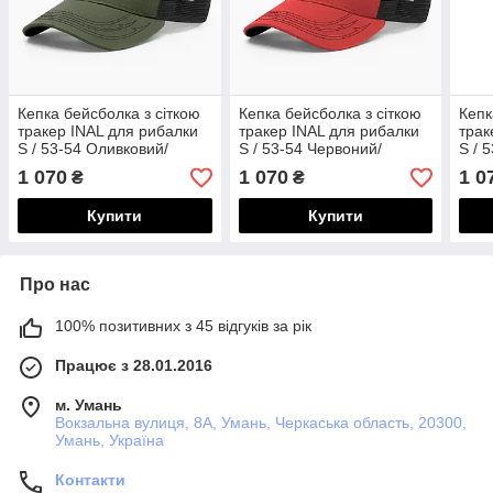
Кепка бейсболка з сіткою
Кепка бейсболка з сіткою
Кепк
тракер INAL для рибалки
тракер INAL для рибалки
трак
S / 53-54 Оливковий/
S / 53-54 Червоний/
S / 
Чорний 2 193453
Чорний 2 185753
185
1 070
1 070
1 0
₴
₴
Купити
Купити
Про нас
100% позитивних з 45 відгуків за рік
Працює з 28.01.2016
м. Умань
Вокзальна вулиця, 8А, Умань, Черкаська область, 20300,
Умань, Україна
Контакти