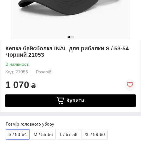
Кепка бейсболка INAL для рибалки S / 53-54
Чорний 21053
В наявності
Код: 21053
Роздріб
1 070
₴
Купити
Розмір головного убору
S / 53-54
M / 55-56
L / 57-58
XL / 59-60