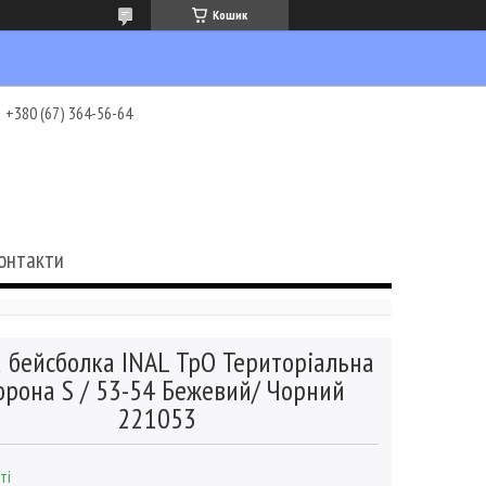
Кошик
+380 (67) 364-56-64
онтакти
 бейсболка INAL ТрО Територіальна
орона S / 53-54 Бежевий/ Чорний
221053
ті