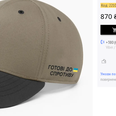
Код:
221
870 
+380 (
Viber 
поверненн