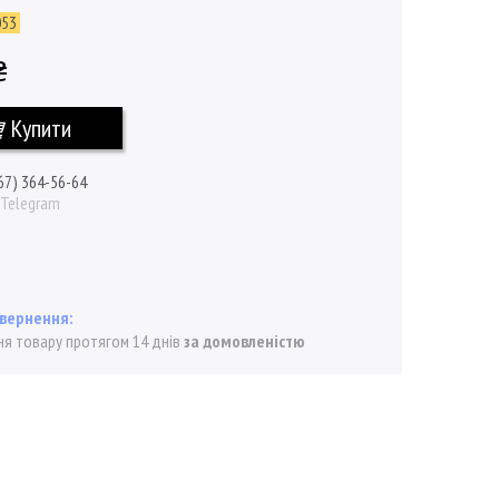
053
₴
Купити
67) 364-56-64
/ Telegram
я товару протягом 14 днів
за домовленістю