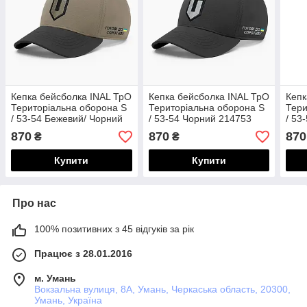
Кепка бейсболка INAL ТрО
Кепка бейсболка INAL ТрО
Кепк
Територіальна оборона S
Територіальна оборона S
Тери
/ 53-54 Бежевий/ Чорний
/ 53-54 Чорний 214753
/ 53
221053
214
870
870
870
₴
₴
Купити
Купити
Про нас
100% позитивних з 45 відгуків за рік
Працює з 28.01.2016
м. Умань
Вокзальна вулиця, 8А, Умань, Черкаська область, 20300,
Умань, Україна