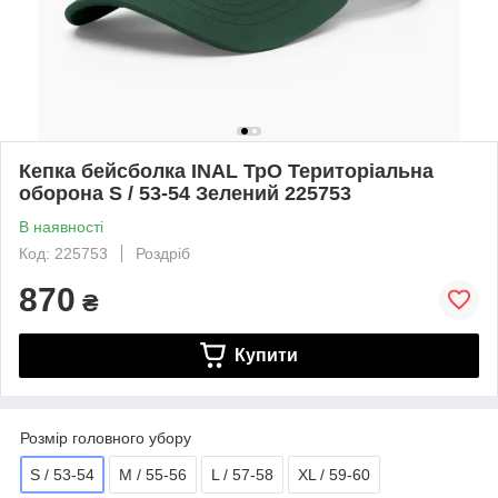
Кепка бейсболка INAL ТрО Територіальна
оборона S / 53-54 Зелений 225753
В наявності
Код: 225753
Роздріб
870
₴
Купити
Розмір головного убору
S / 53-54
M / 55-56
L / 57-58
XL / 59-60