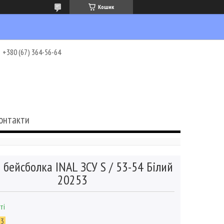
Кошик
+380 (67) 364-56-64
онтакти
 бейсболка INAL ЗСУ S / 53-54 Білий
20253
ті
53