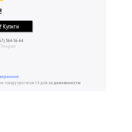
₴
Купити
67) 364-56-64
/ Telegram
я товару протягом 14 днів
за домовленістю