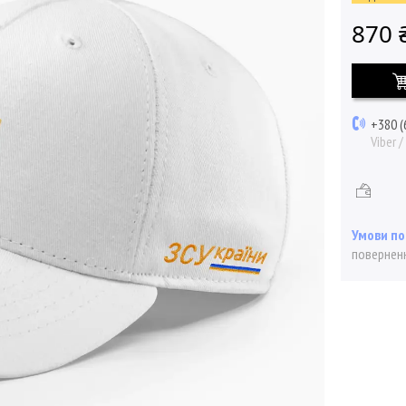
870 
+380 (
Viber 
поверненн