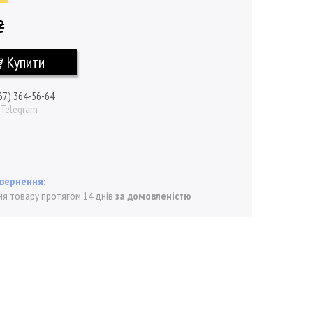
₴
Купити
67) 364-56-64
/ Telegram
я товару протягом 14 днів
за домовленістю