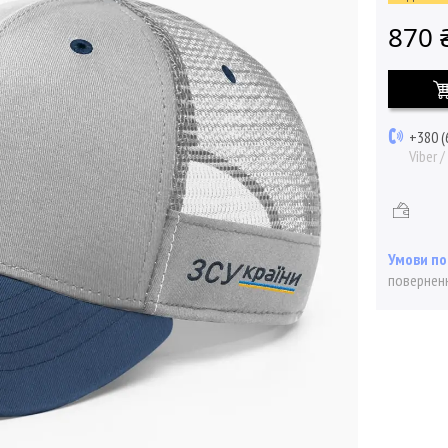
870 
+380 (
Viber 
поверненн