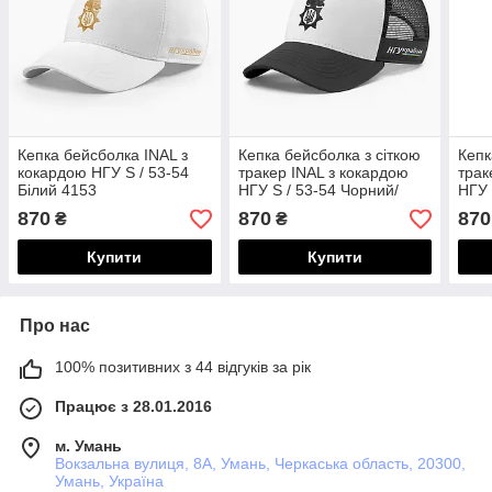
Кепка бейсболка INAL з
Кепка бейсболка з сіткою
Кепк
кокардою НГУ S / 53-54
тракер INAL з кокардою
трак
Білий 4153
НГУ S / 53-54 Чорний/
НГУ 
Білий 117653
109
870
870
870
₴
₴
Купити
Купити
Про нас
100% позитивних з 44 відгуків за рік
Працює з 28.01.2016
м. Умань
Вокзальна вулиця, 8А, Умань, Черкаська область, 20300,
Умань, Україна