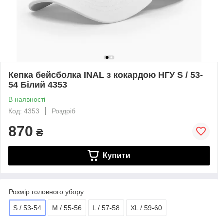
Кепка бейсболка INAL з кокардою НГУ S / 53-
54 Білий 4353
В наявності
Код: 4353
Роздріб
870
₴
Купити
Розмір головного убору
S / 53-54
M / 55-56
L / 57-58
XL / 59-60