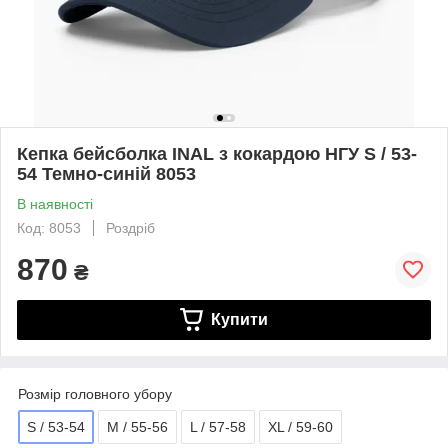
Кепка бейсболка INAL з кокардою НГУ S / 53-
54 Темно-синій 8053
В наявності
Код: 8053
Роздріб
870
₴
Купити
Розмір головного убору
S / 53-54
M / 55-56
L / 57-58
XL / 59-60