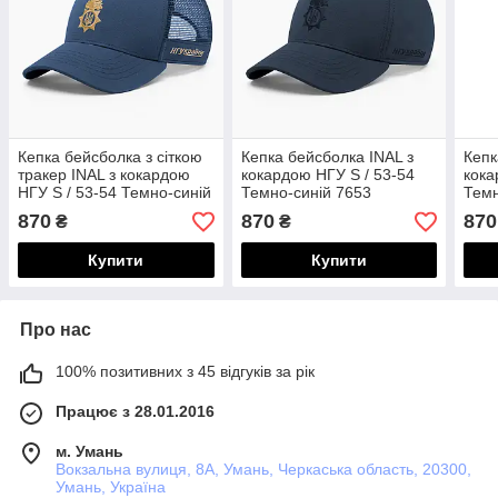
Кепка бейсболка з сіткою
Кепка бейсболка INAL з
Кепк
тракер INAL з кокардою
кокардою НГУ S / 53-54
кока
НГУ S / 53-54 Темно-синій
Темно-синій 7653
Темн
116853
870
870
870
₴
₴
Купити
Купити
Про нас
100% позитивних з 45 відгуків за рік
Працює з 28.01.2016
м. Умань
Вокзальна вулиця, 8А, Умань, Черкаська область, 20300,
Умань, Україна