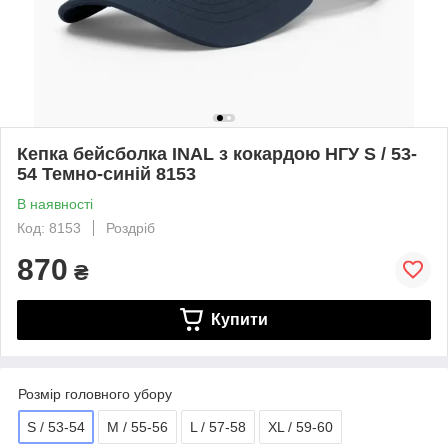
Кепка бейсболка INAL з кокардою НГУ S / 53-
54 Темно-синій 8153
В наявності
Код: 8153
Роздріб
870
₴
Купити
Розмір головного убору
S / 53-54
M / 55-56
L / 57-58
XL / 59-60