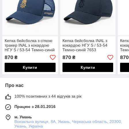
Кепка бейсболка з сіткою
Кепка бейсболка INAL з
Кепк
тракер INAL з кокардою
кокардою НГУ S / 53-54
кока
НГУ S / 53-54 Темно-синій
Темно-синій 7653
Темн
116853
870
870
870
₴
₴
Купити
Купити
Про нас
100% позитивних з 44 відгуків за рік
Працює з 28.01.2016
м. Умань
Вокзальна вулиця, 8А, Умань, Черкаська область, 20300,
Умань, Україна