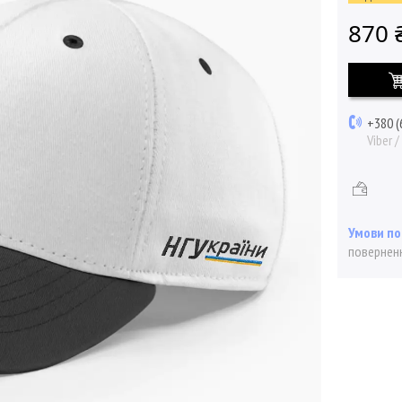
870 
+380 (
Viber 
поверненн