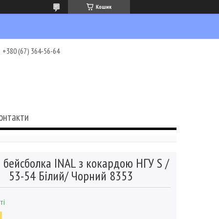
Кошик
+380 (67) 364-56-64
онтакти
 бейсболка INAL з кокардою НГУ S /
53-54 Білий/ Чорний 8353
ті
3