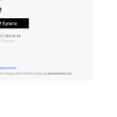
₴
Купити
67) 364-56-64
/ Telegram
я товару протягом 14 днів
за домовленістю