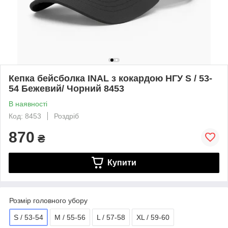
Кепка бейсболка INAL з кокардою НГУ S / 53-
54 Бежевий/ Чорний 8453
В наявності
Код: 8453
Роздріб
870
₴
Купити
Розмір головного убору
S / 53-54
M / 55-56
L / 57-58
XL / 59-60