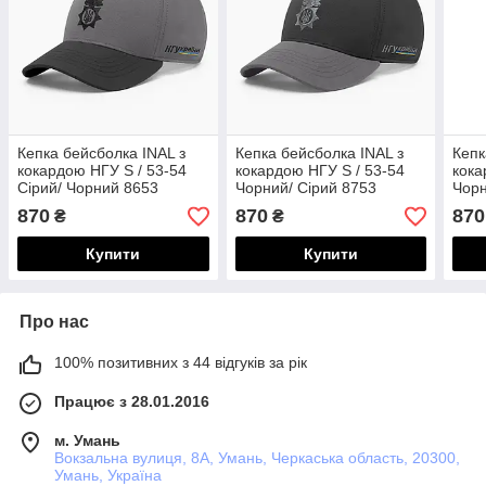
Кепка бейсболка INAL з
Кепка бейсболка INAL з
Кепк
кокардою НГУ S / 53-54
кокардою НГУ S / 53-54
кока
Сірий/ Чорний 8653
Чорний/ Сірий 8753
Чорн
870
870
870
₴
₴
Купити
Купити
Про нас
100% позитивних з 44 відгуків за рік
Працює з 28.01.2016
м. Умань
Вокзальна вулиця, 8А, Умань, Черкаська область, 20300,
Умань, Україна