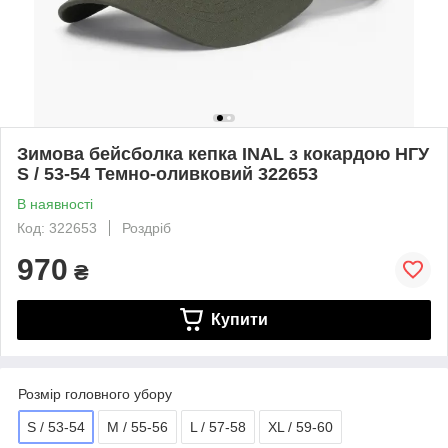
Зимова бейсболка кепка INAL з кокардою НГУ
S / 53-54 Темно-оливковий 322653
В наявності
Код: 322653
Роздріб
970
₴
Купити
Розмір головного убору
S / 53-54
M / 55-56
L / 57-58
XL / 59-60