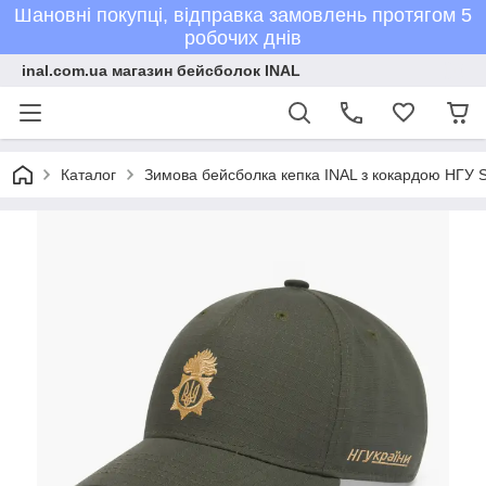
Шановні покупці, відправка замовлень протягом 5
робочих днів
inal.com.ua магазин бейсболок INAL
Каталог
Зимова бейсболка кепка INAL з кокардою НГУ 