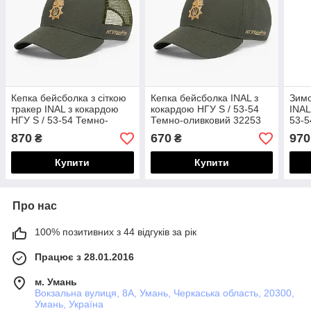
Кепка бейсболка з сіткою
Кепка бейсболка INAL з
Зимо
тракер INAL з кокардою
кокардою НГУ S / 53-54
INAL
НГУ S / 53-54 Темно-
Темно-оливковий 32253
53-5
оливковий 324353
322
870
670
970
₴
₴
Купити
Купити
Про нас
100% позитивних з 44 відгуків за рік
Працює з 28.01.2016
м. Умань
Вокзальна вулиця, 8А, Умань, Черкаська область, 20300,
Умань, Україна