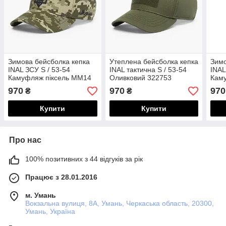
Зимова бейсболка кепка
Утеплена бейсболка кепка
Зимо
INAL ЗСУ S / 53-54
INAL тактична S / 53-54
INAL
Камуфляж піксель ММ14
Оливковий 322753
Кам
321653
322
970
970
970
₴
₴
Купити
Купити
Про нас
100% позитивних з 44 відгуків за рік
Працює з 28.01.2016
м. Умань
Вокзальна вулиця, 8А, Умань, Черкаська область, 20300,
Умань, Україна