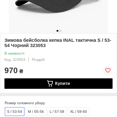
Зимова бейсболка кепка INAL тактична S / 53-
54 Чорний 323053
В наявності
Код: 323053
Роздріб
970
₴
Купити
Розмір головного убору
S / 53-54
M / 55-56
L / 57-58
XL / 59-60