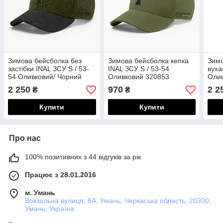
Зимова бейсболка без
Зимова бейсболка кепка
Зимо
застібки INAL ЗСУ S / 53-
INAL ЗСУ S / 53-54
вуха
54 Оливковий/ Чорний
Оливковий 320853
Олив
11853
2 250
970
2 2
₴
₴
Купити
Купити
Про нас
100% позитивних з 44 відгуків за рік
Працює з 28.01.2016
м. Умань
Вокзальна вулиця, 8А, Умань, Черкаська область, 20300,
Умань, Україна