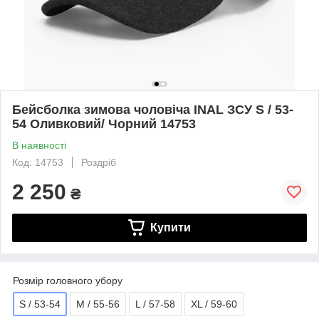
Бейсболка зимова чоловіча INAL ЗСУ S / 53-
54 Оливковий/ Чорний 14753
В наявності
Код: 14753
Роздріб
2 250
₴
Купити
Розмір головного убору
S / 53-54
M / 55-56
L / 57-58
XL / 59-60