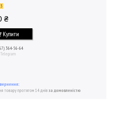
53
0 ₴
Купити
67) 364-56-64
/ Telegram
я товару протягом 14 днів
за домовленістю