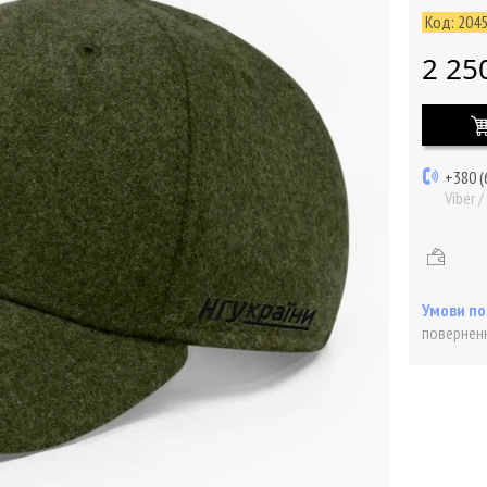
Код:
204
2 25
+380 (
Viber 
поверненн