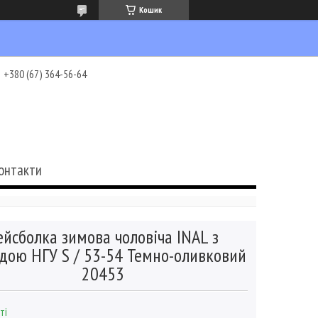
Кошик
+380 (67) 364-56-64
онтакти
ейсболка зимова чоловіча INAL з
дою НГУ S / 53-54 Темно-оливковий
20453
ті