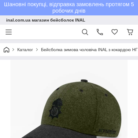
Шановні покупці, відправка замовлень протягом 5
робочих днів
inal.com.ua магазин бейсболок INAL
Каталог
Бейсболка зимова чоловіча INAL з кокардою НГ