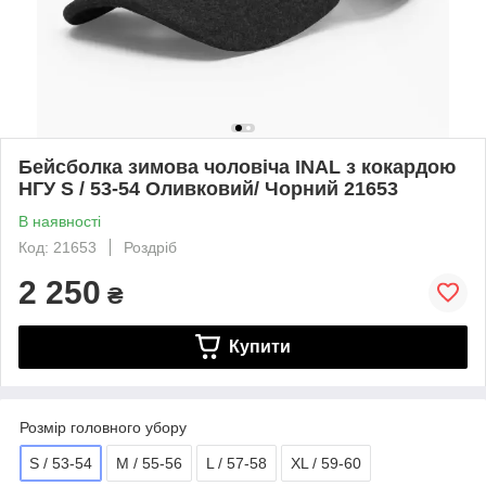
Бейсболка зимова чоловіча INAL з кокардою
НГУ S / 53-54 Оливковий/ Чорний 21653
В наявності
Код: 21653
Роздріб
2 250
₴
Купити
Розмір головного убору
S / 53-54
M / 55-56
L / 57-58
XL / 59-60