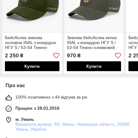
Бейсболка зимова
Зимова бейсболка кепка
Бейс
чоловіча INAL з кокардою
INAL з кокардою НГУ S /
чоло
НГУ S / 53-54 Темно-
53-54 Темно-оливковий
НГУ 
оливковий 19453
322653
олив
2 250
970
2 2
₴
₴
Купити
Купити
Про нас
100% позитивних з 44 відгуків за рік
Працює з 28.01.2016
м. Умань
Вокзальна вулиця, 8А, Умань, Черкаська область, 20300,
Умань, Україна