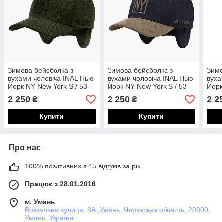
Зимова бейсболка з
Зимова бейсболка з
Зимо
вухами чоловіча INAL Нью
вухами чоловіча INAL Нью
вуха
Йорк NY New York S / 53-
Йорк NY New York S / 53-
Йорк
54 Темно-оливковий
54 Темно-синій/ Хакі
54 О
2 250
2 250
2 2
₴
₴
42453
24553
425
Купити
Купити
Про нас
100% позитивних з 45 відгуків за рік
Працює з 28.01.2016
м. Умань
Вокзальна вулиця, 8А, Умань, Черкаська область, 20300,
Умань, Україна