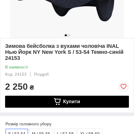
Зимова бейсболка з вухами чоловіча INAL
Нью Йорк NY New York S / 53-54 Темно-синій
24153
В наявності
Код: 24153
Роздріб
2 250
₴
Купити
Розмір головного убору
S / 53-54
M / 55-56
L / 57-58
XL / 59-60