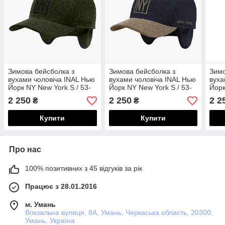
Зимова бейсболка з
Зимова бейсболка з
Зимо
вухами чоловіча INAL Нью
вухами чоловіча INAL Нью
вуха
Йорк NY New York S / 53-
Йорк NY New York S / 53-
Йорк
54 Темно-оливковий
54 Темно-синій/ Хакі
54 О
2 250
2 250
2 2
₴
₴
42453
24553
425
Купити
Купити
Про нас
100% позитивних з 45 відгуків за рік
Працює з 28.01.2016
м. Умань
Вокзальна вулиця, 8А, Умань, Черкаська область, 20300,
Умань, Україна