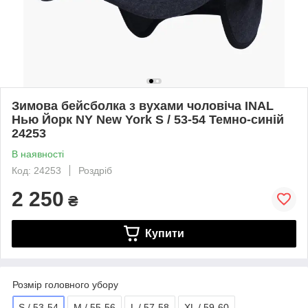
Зимова бейсболка з вухами чоловіча INAL
Нью Йорк NY New York S / 53-54 Темно-синій
24253
В наявності
Код: 24253
Роздріб
2 250
₴
Купити
Розмір головного убору
S / 53-54
M / 55-56
L / 57-58
XL / 59-60