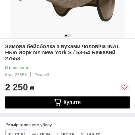
Зимова бейсболка з вухами чоловіча INAL
Нью Йорк NY New York S / 53-54 Бежевий
27553
В наявності
Код: 27553
Роздріб
2 250
₴
Купити
Розмір головного убору
S / 53-54
M / 55-56
L / 57-58
XL / 59-60