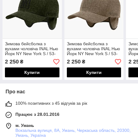
Зимова бейсболка з
Зимова бейсболка з
Зимо
вухами чоловіча INAL Нью
вухами чоловіча INAL Нью
вуха
Йорк NY New York S / 53-
Йорк NY New York S / 53-
Йорк
54 Темно-оливковий
54 Бежевий 27953
54 О
2 250
2 250
2 2
₴
₴
42453
425
Купити
Купити
Про нас
100% позитивних з 45 відгуків за рік
Працює з 28.01.2016
м. Умань
Вокзальна вулиця, 8А, Умань, Черкаська область, 20300,
Умань, Україна