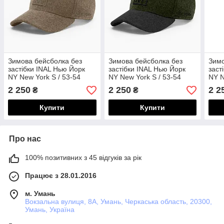
Зимова бейсболка без
Зимова бейсболка без
Зимо
застібки INAL Нью Йорк
застібки INAL Нью Йорк
заст
NY New York S / 53-54
NY New York S / 53-54
NY N
Бежевий 57853
Оливковий/ Чорний 64753
Чор
2 250
2 250
2 2
₴
₴
Купити
Купити
Про нас
100% позитивних з 45 відгуків за рік
Працює з 28.01.2016
м. Умань
Вокзальна вулиця, 8А, Умань, Черкаська область, 20300,
Умань, Україна