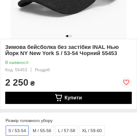
Зимова бейсболка без застібки INAL Нью
Йорк NY New York S / 53-54 Чорний 55453
В наявності
Код: 55453
Роздріб
2 250
₴
Купити
Розмір головного убору
S / 53-54
M / 55-56
L / 57-58
XL / 59-60