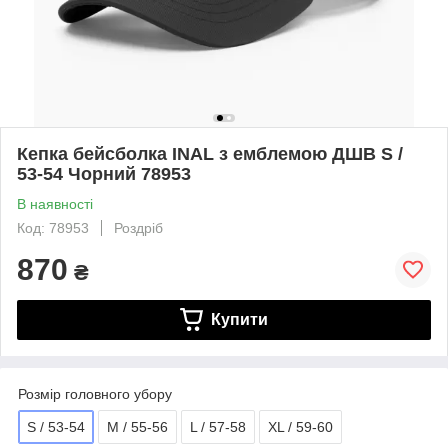
Кепка бейсболка INAL з емблемою ДШВ S /
53-54 Чорний 78953
В наявності
Код: 78953
Роздріб
870
₴
Купити
Розмір головного убору
S / 53-54
M / 55-56
L / 57-58
XL / 59-60