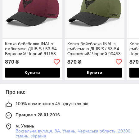
Кепка бейсболка INAL з
Кепка бейсболка INAL з
Кепк
емблемою ДШВ S / 53-54
емблемою ДШВ S / 53-54
ембл
Бордовий/ Чорний 91153
Оливковий/ Чорний 90453
Чор
870
870
870
₴
₴
Купити
Купити
Про нас
100% позитивних з 45 відгуків за рік
Працює з 28.01.2016
м. Умань
Вокзальна вулиця, 8А, Умань, Черкаська область, 20300,
Умань, Україна