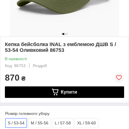
Кепка бейсболка INAL з емблемою ДШВ S /
53-54 Оливковий 86753
В наявності
Код: 86753
Роздріб
870
₴
Купити
Розмір головного убору
S / 53-54
M / 55-56
L / 57-58
XL / 59-60