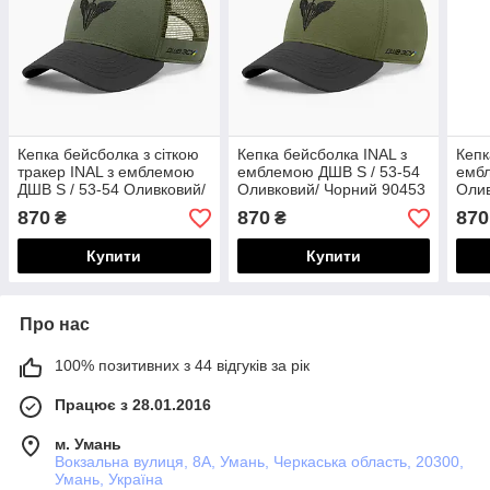
Кепка бейсболка з сіткою
Кепка бейсболка INAL з
Кепк
тракер INAL з емблемою
емблемою ДШВ S / 53-54
ембл
ДШВ S / 53-54 Оливковий/
Оливковий/ Чорний 90453
Олив
Чорний 100453
870
870
870
₴
₴
Купити
Купити
Про нас
100% позитивних з 44 відгуків за рік
Працює з 28.01.2016
м. Умань
Вокзальна вулиця, 8А, Умань, Черкаська область, 20300,
Умань, Україна