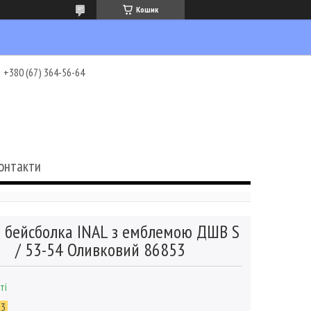
Кошик
+380 (67) 364-56-64
онтакти
 бейсболка INAL з емблемою ДШВ S
/ 53-54 Оливковий 86853
ті
53