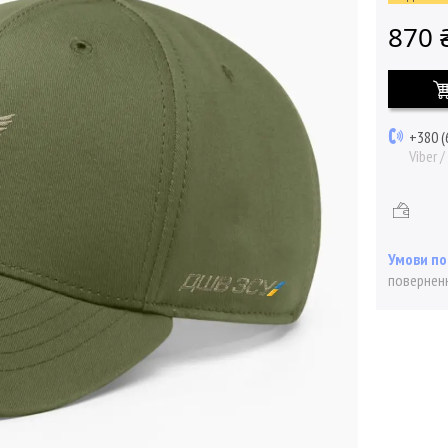
870 
+380 (
Viber 
поверненн