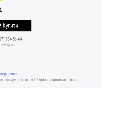
₴
Купити
67) 364-56-64
/ Telegram
я товару протягом 14 днів
за домовленістю