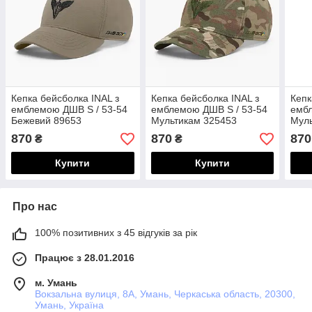
Кепка бейсболка INAL з
Кепка бейсболка INAL з
Кепк
емблемою ДШВ S / 53-54
емблемою ДШВ S / 53-54
ембл
Бежевий 89653
Мультикам 325453
Муль
870
870
870
₴
₴
Купити
Купити
Про нас
100% позитивних з 45 відгуків за рік
Працює з 28.01.2016
м. Умань
Вокзальна вулиця, 8А, Умань, Черкаська область, 20300,
Умань, Україна