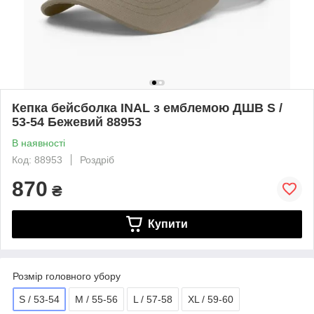
Кепка бейсболка INAL з емблемою ДШВ S /
53-54 Бежевий 88953
В наявності
Код: 88953
Роздріб
870
₴
Купити
Розмір головного убору
S / 53-54
M / 55-56
L / 57-58
XL / 59-60