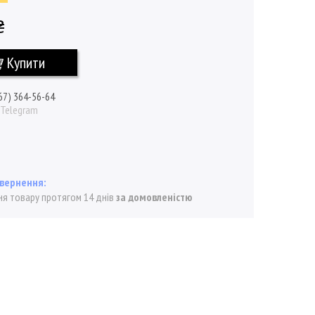
₴
Купити
67) 364-56-64
/ Telegram
я товару протягом 14 днів
за домовленістю