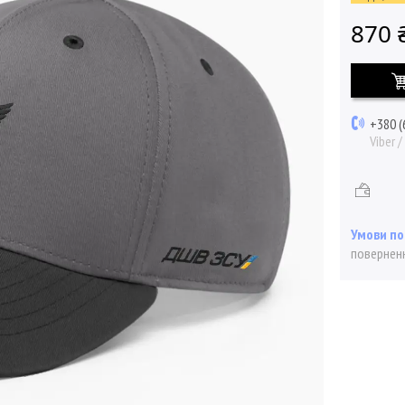
870 
+380 (
Viber 
поверненн