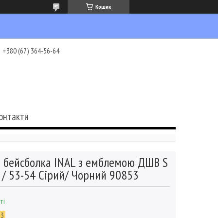
Кошик
+380 (67) 364-56-64
онтакти
 бейсболка INAL з емблемою ДШВ S
/ 53-54 Сірий/ Чорний 90853
ті
53