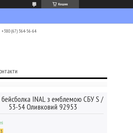
Кошик
+380 (67) 364-56-64
онтакти
 бейсболка INAL з емблемою СБУ S /
53-54 Оливковий 92953
ті
53