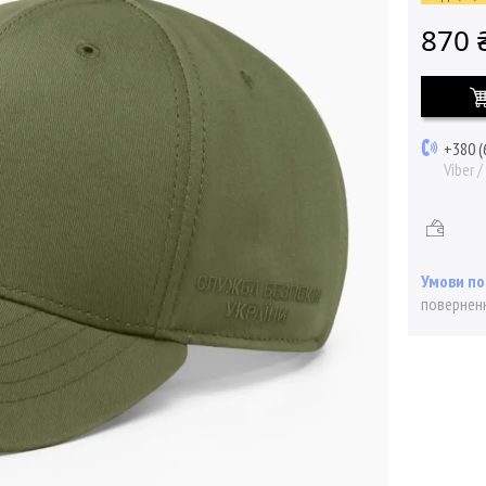
870 
+380 (
Viber 
поверненн