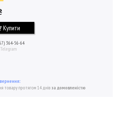
₴
Купити
67) 364-56-64
/ Telegram
я товару протягом 14 днів
за домовленістю