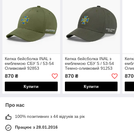
Кепка бейсболка INAL з
Кепка бейсболка INAL з
Кепк
емблемою СБУ S / 53-54
емблемою СБУ S / 53-54
ембл
Оливковий 92853
Темно-оливковий 91253
Олив
870
870
870
₴
₴
Купити
Купити
Про нас
100% позитивних з 44 відгуків за рік
Працює з 28.01.2016