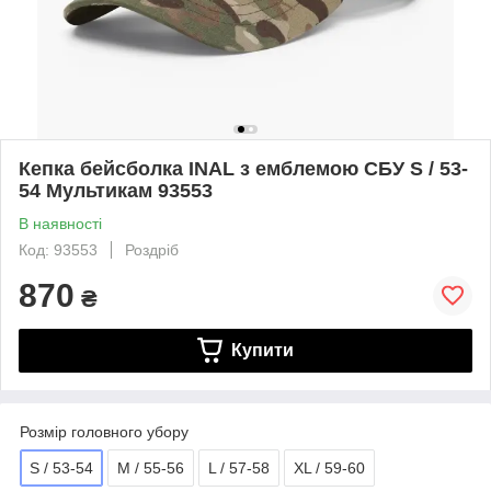
Кепка бейсболка INAL з емблемою СБУ S / 53-
54 Мультикам 93553
В наявності
Код: 93553
Роздріб
870
₴
Купити
Розмір головного убору
S / 53-54
M / 55-56
L / 57-58
XL / 59-60